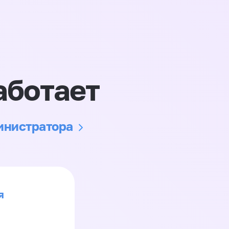
аботает
министратора
я