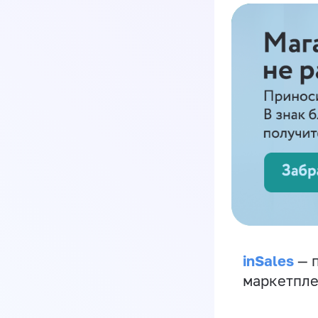
inSales
— п
маркетпле