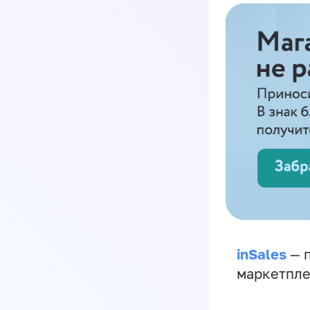
inSales
— п
маркетпле