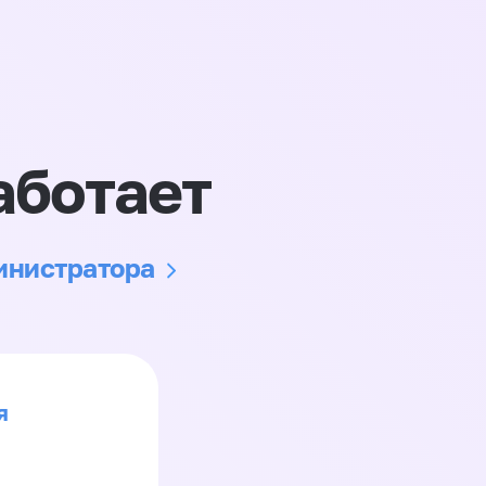
аботает
министратора
я