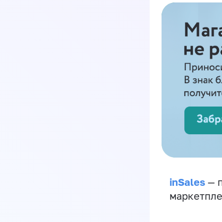
inSales
— п
маркетпле