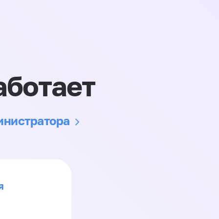
аботает
министратора
я