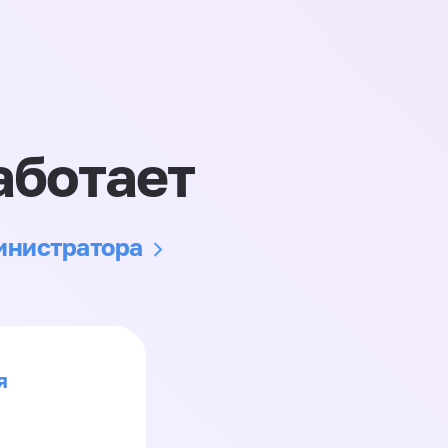
аботает
министратора
я