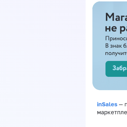
inSales
— п
маркетпле